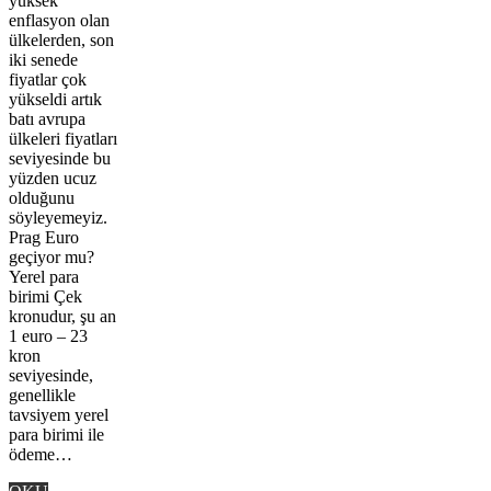
yüksek
enflasyon olan
ülkelerden, son
iki senede
fiyatlar çok
yükseldi artık
batı avrupa
ülkeleri fiyatları
seviyesinde bu
yüzden ucuz
olduğunu
söyleyemeyiz.
Prag Euro
geçiyor mu?
Yerel para
birimi Çek
kronudur, şu an
1 euro – 23
kron
seviyesinde,
genellikle
tavsiyem yerel
para birimi ile
ödeme…