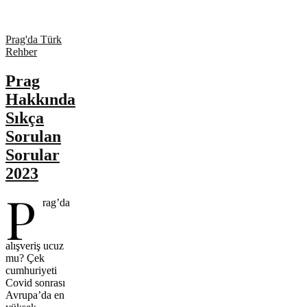
Prag'da Türk
Rehber
Prag
Hakkında
Sıkça
Sorulan
Sorular
2023
P
rag’da
alışveriş ucuz
mu? Çek
cumhuriyeti
Covid sonrası
Avrupa’da en