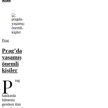
OKU
Prag
Prag’da
yaşamış
önemli
kişiler
P
rag
hakkında
bilmeniz
gereken tüm