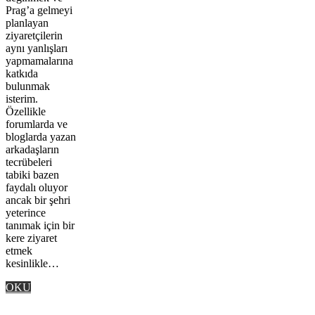
Prag’a gelmeyi
planlayan
ziyaretçilerin
aynı yanlışları
yapmamalarına
katkıda
bulunmak
isterim.
Özellikle
forumlarda ve
bloglarda yazan
arkadaşların
tecrübeleri
tabiki bazen
faydalı oluyor
ancak bir şehri
yeterince
tanımak için bir
kere ziyaret
etmek
kesinlikle…
OKU