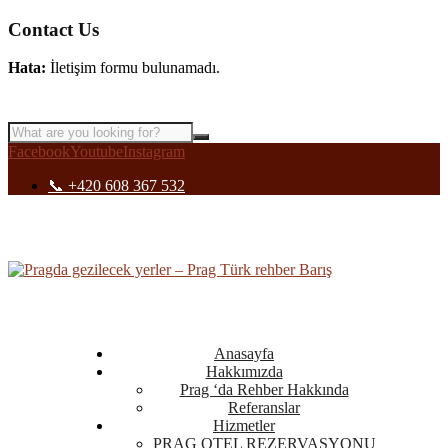
Contact Us
Hata:
İletişim formu bulunamadı.
Facebook
Youtube
Instagram
📞 +420 608 367 532
Anasayfa
Hakkımızda
Prag ‘da Rehber Hakkında
Referanslar
Hizmetler
PRAG OTEL REZERVASYONU