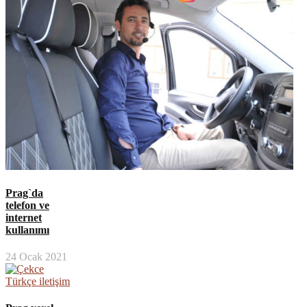
Prag`da
telefon ve
internet
kullanımı
24 Ocak 2021