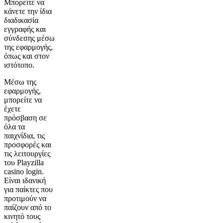
Μπορείτε να
κάνετε την ίδια
διαδικασία
εγγραφής και
σύνδεσης μέσω
της εφαρμογής,
όπως και στον
ιστότοπο.
Μέσω της
εφαρμογής,
μπορείτε να
έχετε
πρόσβαση σε
όλα τα
παιχνίδια, τις
προσφορές και
τις λειτουργίες
του Playzilla
casino login.
Είναι ιδανική
για παίκτες που
προτιμούν να
παίζουν από το
κινητό τους