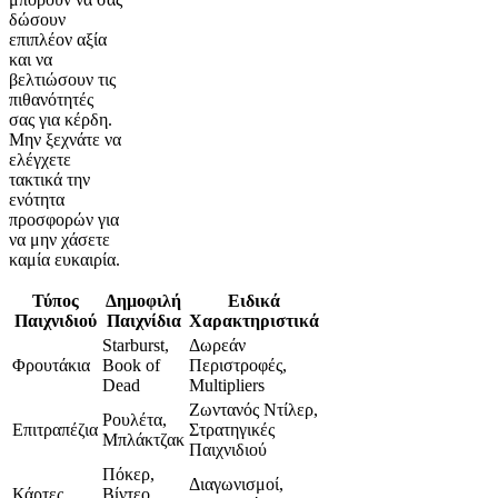
δώσουν
επιπλέον αξία
και να
βελτιώσουν τις
πιθανότητές
σας για κέρδη.
Μην ξεχνάτε να
ελέγχετε
τακτικά την
ενότητα
προσφορών για
να μην χάσετε
καμία ευκαιρία.
Τύπος
Δημοφιλή
Ειδικά
Παιχνιδιού
Παιχνίδια
Χαρακτηριστικά
Starburst,
Δωρεάν
Φρουτάκια
Book of
Περιστροφές,
Dead
Μultipliers
Ζωντανός Ντίλερ,
Ρουλέτα,
Επιτραπέζια
Στρατηγικές
Μπλάκτζακ
Παιχνιδιού
Πόκερ,
Διαγωνισμοί,
Κάρτες
Βίντεο