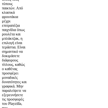
τύπους
παικτών. Από
κλασικά
φρουτάκια
μέχρι
επιτραπέζια
παιχνίδια όπως
ρουλέτα και
μπλάκτζακ, η
επιλογή είναι
τεράστια. Είναι
σημαντικό να
δοκιμάσετε
διάφορους
τίτλους, καθώς
ο καθένας
προσφέρει
μοναδικές
δυνατότητες και
γραφικά. Μην
παραλείψετε να
εξερευνήσετε
τις προσφορές
του Playzilla,
που