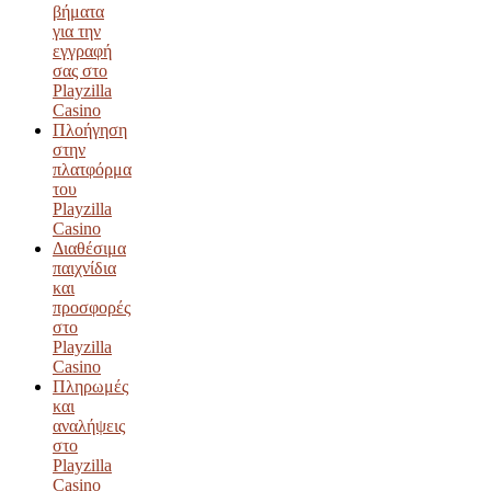
βήματα
για την
εγγραφή
σας στο
Playzilla
Casino
Πλοήγηση
στην
πλατφόρμα
του
Playzilla
Casino
Διαθέσιμα
παιχνίδια
και
προσφορές
στο
Playzilla
Casino
Πληρωμές
και
αναλήψεις
στο
Playzilla
Casino