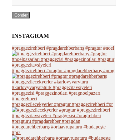
INSTAGRAM
#praggezirehberi #pragdarehberbarış #pragtur #noel
#praggezirehberi #pragtur #pragdarehberbarış #prag
#praggezilecekyerler #pragtur #praggezirehberi #pr
#pragdarehberbarış #ortaavrupaturu #budapeşte
#pra