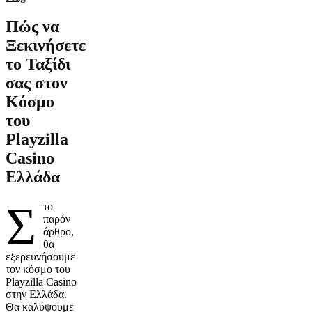
Πώς να
Ξεκινήσετε
το Ταξίδι
σας στον
Κόσμο
του
Playzilla
Casino
Ελλάδα
Σ
το
παρόν
άρθρο,
θα
εξερευνήσουμε
τον κόσμο του
Playzilla Casino
στην Ελλάδα.
Θα καλύψουμε