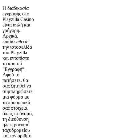
Η διαδικασία
εγγραφής στο
Playzilla Casino
είναι απλή και
γρήγορη.
Αρχικά,
επισκεφθείτε
την ιστοσελίδα
του Playzilla
και εντοπίστε
το κουμπί
“Εγγραφή”.
Αφού το
πατήσετε, θα
σας ζητηθεί να
συμπληρώσετε
μια φόρμα με
τα προσωπικά
σας στοιχεία,
όπως το όνομα,
τη διεύθυνση
ηλεκτρονικού
ταχυδρομείου
και τον αριθμό