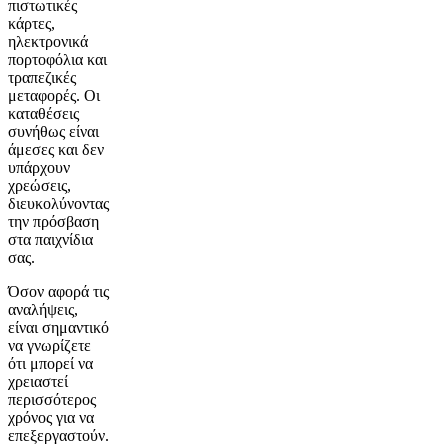
πιστωτικές
κάρτες,
ηλεκτρονικά
πορτοφόλια και
τραπεζικές
μεταφορές. Οι
καταθέσεις
συνήθως είναι
άμεσες και δεν
υπάρχουν
χρεώσεις,
διευκολύνοντας
την πρόσβαση
στα παιχνίδια
σας.
Όσον αφορά τις
αναλήψεις,
είναι σημαντικό
να γνωρίζετε
ότι μπορεί να
χρειαστεί
περισσότερος
χρόνος για να
επεξεργαστούν.