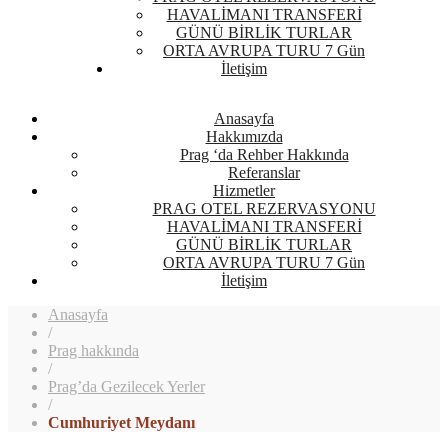
HAVALİMANI TRANSFERİ
GÜNÜ BİRLİK TURLAR
ORTA AVRUPA TURU 7 Gün
İletişim
Anasayfa
Hakkımızda
Prag ‘da Rehber Hakkında
Referanslar
Hizmetler
PRAG OTEL REZERVASYONU
HAVALİMANI TRANSFERİ
GÜNÜ BİRLİK TURLAR
ORTA AVRUPA TURU 7 Gün
İletişim
Anasayfa
/
Prag hakkında
/
Prag’da Gezilecek Yerler
/
Cumhuriyet Meydanı