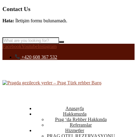
Contact Us
Hata:
İletişim formu bulunamadı.
Facebook
Youtube
Instagram
+420 608 367 532
Anasayfa
Hakkımızda
Prag ‘da Rehber Hakkında
Referanslar
Hizmetler
PRAG OTEL REZERVASYONU