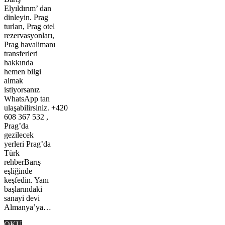
Elyıldırım’ dan
dinleyin. Prag
turları, Prag otel
rezervasyonları,
Prag havalimanı
transferleri
hakkında
hemen bilgi
almak
istiyorsanız
WhatsApp tan
ulaşabilirsiniz. +420
608 367 532 ,
Prag’da
gezilecek
yerleri Prag’da
Türk
rehberBarış
eşliğinde
keşfedin. Yanı
başlarındaki
sanayi devi
Almanya’ya…
OKU