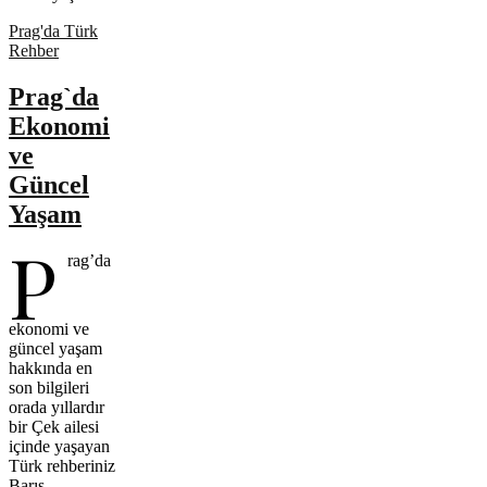
Prag'da Türk
Rehber
Prag`da
Ekonomi
ve
Güncel
Yaşam
P
rag’da
ekonomi ve
güncel yaşam
hakkında en
son bilgileri
orada yıllardır
bir Çek ailesi
içinde yaşayan
Türk rehberiniz
Barış