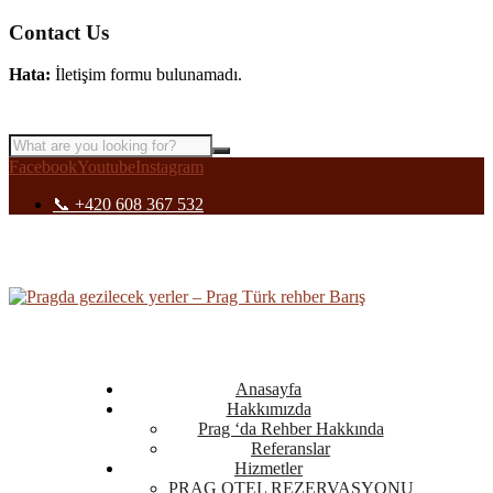
Contact Us
Hata:
İletişim formu bulunamadı.
Facebook
Youtube
Instagram
📞 +420 608 367 532
Anasayfa
Hakkımızda
Prag ‘da Rehber Hakkında
Referanslar
Hizmetler
PRAG OTEL REZERVASYONU