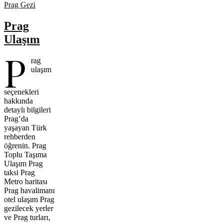
Prag Gezi
Prag
Ulaşım
P
rag
ulaşım
seçenekleri
hakkında
detaylı bilgileri
Prag’da
yaşayan Türk
rehberden
öğrenin. Prag
Toplu Taşıma
Ulaşım Prag
taksi Prag
Metro haritası
Prag havalimanı
otel ulaşım Prag
gezilecek yerler
ve Prag turları,