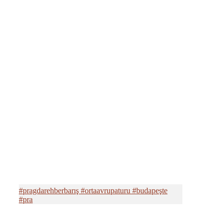
#pragdarehberbarış #ortaavrupaturu #budapeşte
#pra