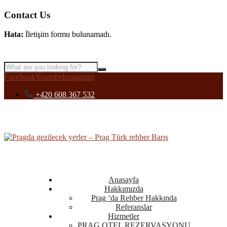
Contact Us
Hata:
İletişim formu bulunamadı.
Facebook
Youtube
Instagram
+420 608 367 532
Anasayfa
Hakkımızda
Prag ‘da Rehber Hakkında
Referanslar
Hizmetler
PRAG OTEL REZERVASYONU