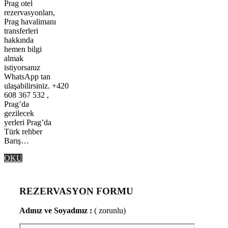
Prag otel
rezervasyonları,
Prag havalimanı
transferleri
hakkında
hemen bilgi
almak
istiyorsanız
WhatsApp tan
ulaşabilirsiniz. +420
608 367 532 ,
Prag’da
gezilecek
yerleri Prag’da
Türk rehber
Barış…
OKU
REZERVASYON FORMU
Adınız ve Soyadınız :
( zorunlu)