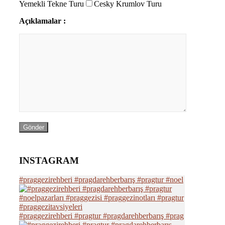
Yemekli Tekne Turu
Cesky Krumlov Turu
Açıklamalar :
INSTAGRAM
#praggezirehberi #pragdarehberbarış #pragtur #noel
#praggezirehberi #pragtur #pragdarehberbarış #prag