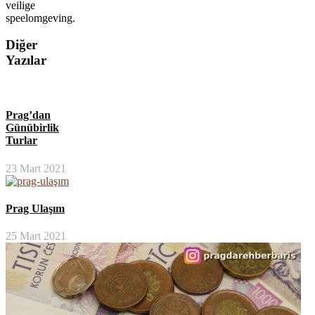
veilige
speelomgeving.
Diğer
Yazılar
Prag’dan
Günübirlik
Turlar
23 Mart 2021
Prag Ulaşım
25 Mart 2021