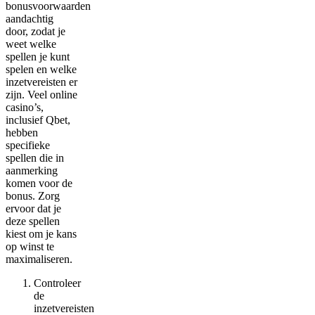
bonusvoorwaarden
aandachtig
door, zodat je
weet welke
spellen je kunt
spelen en welke
inzetvereisten er
zijn. Veel online
casino’s,
inclusief Qbet,
hebben
specifieke
spellen die in
aanmerking
komen voor de
bonus. Zorg
ervoor dat je
deze spellen
kiest om je kans
op winst te
maximaliseren.
Controleer
de
inzetvereisten