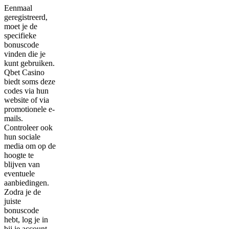
Eenmaal
geregistreerd,
moet je de
specifieke
bonuscode
vinden die je
kunt gebruiken.
Qbet Casino
biedt soms deze
codes via hun
website of via
promotionele e-
mails.
Controleer ook
hun sociale
media om op de
hoogte te
blijven van
eventuele
aanbiedingen.
Zodra je de
juiste
bonuscode
hebt, log je in
bij je account