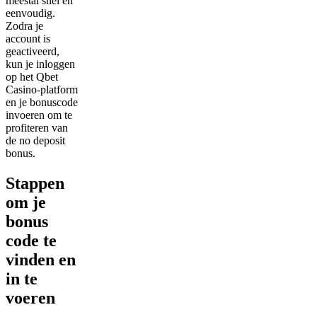
meestal snel en
eenvoudig.
Zodra je
account is
geactiveerd,
kun je inloggen
op het Qbet
Casino-platform
en je bonuscode
invoeren om te
profiteren van
de no deposit
bonus.
Stappen
om je
bonus
code te
vinden en
in te
voeren