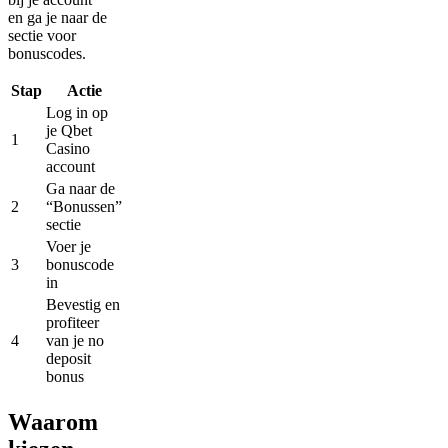
en ga je naar de
sectie voor
bonuscodes.
Stap
Actie
Log in op
je Qbet
1
Casino
account
Ga naar de
2
“Bonussen”
sectie
Voer je
3
bonuscode
in
Bevestig en
profiteer
4
van je no
deposit
bonus
Waarom