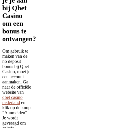
je je aan
bij Qbet
Casino
om een
bonus te
ontvangen?
Om gebruik te
maken van de
no deposit
bonus bij Qbet
Casino, moet je
een account
aanmaken. Ga
naar de officiële
website van
qbet casino
nederland
en
klik op de knop
“Aanmelden”.
Je wordt
gevraagd om